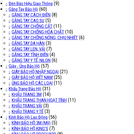
(9)
Đèn Báo Hiệu Giao Thông
(60)
Găng Tay Bảo Hộ
(8)
GĂNG TAY CÁCH ĐIỆN
(5)
GĂNG TAY CAO SU
(11)
GĂNG TAY CHỐNG CẮT
(10)
GĂNG TAY CHỐNG HÓA CHẤT
(6)
GĂNG TAY CHỐNG NÓNG, CHỊU NHIỆT
(3)
GĂNG TAY DA HÀN
(7)
GĂNG TAY LEN, VẢI
(4)
GĂNG TAY TĨNH ĐIỆN
(6)
GĂNG TAY Y TẾ, NILON
(57)
Giày - Ủng Bảo Hộ
(21)
GIÀY BẢO HỘ NHẬP NGOẠI
(25)
GIÀY BẢO HỘ VIỆT NAM
(11)
ỦNG BẢO HỘ CÁC LOẠI
(31)
Khẩu Trang Bảo Hộ
(14)
KHẨU TRANG 3M
(11)
KHẨU TRANG THAN HOẠT TÍNH
(3)
KHẨU TRANG VẢI
(3)
KHẨU TRANG Y TẾ
(56)
Kính Bảo Hộ Lao Động
(5)
KÍNH BẢO HỘ 3M (Mỹ)
(7)
KÍNH BẢO HỘ KING'S