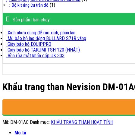
(1)
Bộ kit ứng ứu tràn đổ
Sản phẩm bán chạy
Xích nhựa dùng để rào xích, phân làn
Mũ bảo hộ lao động BULLARD S71R vàng
Giày bảo hộ EQUIPPRO
Giày bảo hộ TAKUMI TSH 120 (NHẬT)
Bồn rửa mắt khẩn cấp UK 303
Khẩu trang than Nevision DM-01
Mã:
DM-01AC
Danh mục:
KHẨU TRANG THAN HOẠT TÍNH
Mô tả