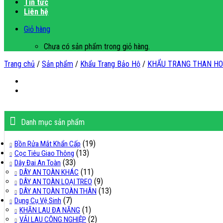
Tin tức
Liên hệ
Giỏ hàng
Chưa có sản phẩm trong giỏ hàng.
Trang chủ
/
Sản phẩm
/
Khẩu Trang Bảo Hộ
/
KHẨU TRANG THAN HO
Danh mục sản phẩm
(19)
Bồn Rửa Mắt Khẩn Cấp
(13)
Cọc Tiêu Giao Thông
(33)
Dây Đai An Toàn
(11)
DÂY AN TOÀN KHÁC
(9)
DÂY AN TOÀN LOẠI TREO
(13)
DÂY AN TOÀN TOÀN THÂN
(7)
Dụng Cụ Vệ Sinh
(1)
KHĂN LAU ĐA NĂNG
(2)
VẢI LAU CÔNG NGHIỆP