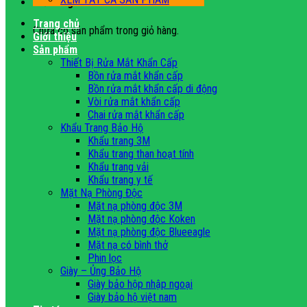
Giỏ hàng
Trang chủ
Chưa có sản phẩm trong giỏ hàng.
Giới thiệu
Sản phẩm
Thiết Bị Rửa Mắt Khẩn Cấp
Bồn rửa mắt khẩn cấp
Bồn rửa mắt khẩn cấp di động
Vòi rửa mắt khẩn cấp
Chai rửa mắt khẩn cấp
Khẩu Trang Bảo Hộ
Khẩu trang 3M
Khẩu trang than hoạt tính
Khẩu trang vải
Khẩu trang y tế
Mặt Nạ Phòng Độc
Mặt nạ phòng độc 3M
Mặt nạ phòng độc Koken
Mặt nạ phòng độc Blueeagle
Mặt nạ có bình thở
Phin lọc
Giày – Ủng Bảo Hộ
Giày bảo hộp nhập ngoại
Giày bảo hộ việt nam