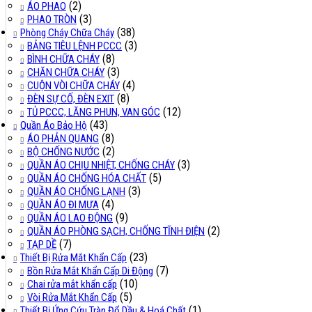
(2)
ÁO PHAO
(3)
PHAO TRÒN
(38)
Phòng Cháy Chữa Cháy
(3)
BẢNG TIÊU LỆNH PCCC
(8)
BÌNH CHỮA CHÁY
(3)
CHĂN CHỮA CHÁY
(4)
CUỘN VÒI CHỮA CHÁY
(8)
ĐÈN SỰ CỐ, ĐÈN EXIT
(12)
TỦ PCCC, LĂNG PHUN, VAN GÓC
(43)
Quần Áo Bảo Hộ
(8)
ÁO PHẢN QUANG
(2)
BỘ CHỐNG NƯỚC
(3)
QUẦN ÁO CHỊU NHIỆT, CHỐNG CHÁY
(5)
QUẦN ÁO CHỐNG HÓA CHẤT
(3)
QUẦN ÁO CHỐNG LẠNH
(4)
QUẦN ÁO ĐI MƯA
(9)
QUẦN ÁO LAO ĐỘNG
(2)
QUẦN ÁO PHÒNG SẠCH, CHỐNG TĨNH ĐIỆN
(7)
TẠP DỀ
(23)
Thiết Bị Rửa Mắt Khẩn Cấp
(7)
Bồn Rửa Mắt Khẩn Cấp Di Động
(10)
Chai rửa mắt khẩn cấp
(5)
Vòi Rửa Mắt Khẩn Cấp
(1)
Thiết Bị Ứng Cứu Tràn Đổ Dầu & Hoá Chất