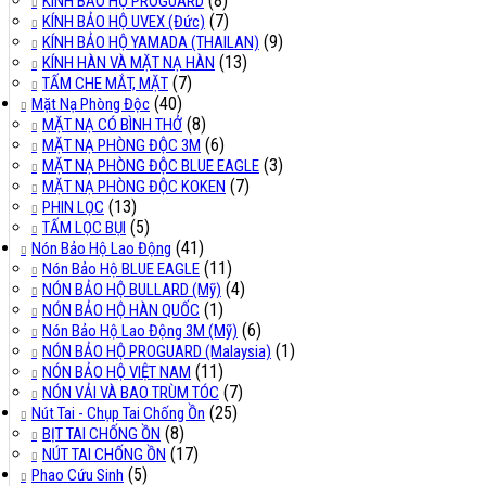
(8)
KÍNH BẢO HỘ PROGUARD
(7)
KÍNH BẢO HỘ UVEX (Đức)
(9)
KÍNH BẢO HỘ YAMADA (THAILAN)
(13)
KÍNH HÀN VÀ MẶT NẠ HÀN
(7)
TẤM CHE MẮT, MẶT
(40)
Mặt Nạ Phòng Độc
(8)
MẶT NẠ CÓ BÌNH THỞ
(6)
MẶT NẠ PHÒNG ĐỘC 3M
(3)
MẶT NẠ PHÒNG ĐỘC BLUE EAGLE
(7)
MẶT NẠ PHÒNG ĐỘC KOKEN
(13)
PHIN LỌC
(5)
TẤM LỌC BỤI
(41)
Nón Bảo Hộ Lao Động
(11)
Nón Bảo Hộ BLUE EAGLE
(4)
NÓN BẢO HỘ BULLARD (Mỹ)
(1)
NÓN BẢO HỘ HÀN QUỐC
(6)
Nón Bảo Hộ Lao Động 3M (Mỹ)
(1)
NÓN BẢO HỘ PROGUARD (Malaysia)
(11)
NÓN BẢO HỘ VIỆT NAM
(7)
NÓN VẢI VÀ BAO TRÙM TÓC
(25)
Nút Tai - Chụp Tai Chống Ồn
(8)
BỊT TAI CHỐNG ỒN
(17)
NÚT TAI CHỐNG ỒN
(5)
Phao Cứu Sinh