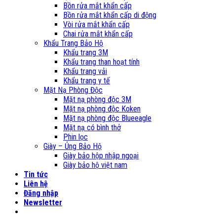
Bồn rửa mắt khẩn cấp
Bồn rửa mắt khẩn cấp di động
Vòi rửa mắt khẩn cấp
Chai rửa mắt khẩn cấp
Khẩu Trang Bảo Hộ
Khẩu trang 3M
Khẩu trang than hoạt tính
Khẩu trang vải
Khẩu trang y tế
Mặt Nạ Phòng Độc
Mặt nạ phòng độc 3M
Mặt nạ phòng độc Koken
Mặt nạ phòng độc Blueeagle
Mặt nạ có bình thở
Phin lọc
Giày – Ủng Bảo Hộ
Giày bảo hộp nhập ngoại
Giày bảo hộ việt nam
Tin tức
Liên hệ
Đăng nhập
Newsletter