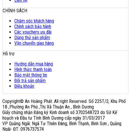
Liên hệ
CHÍNH SÁCH
Chăm sóc khách hàng
Chính sách bảo hành
Các vouchers ưu đãi
Dùng thử sản phẩm
Vận chuyển giao hàng
Hỗ trợ
Hướng dẫn mua hàng
Hình thức thanh toán
Bảo mật thông tin
Đổi trả sản phẩm
Điều khoản
Copyright© An Hoàng Phát. All right Reserved. Số 225T/2, Khu Phố
1B ,Phường An Phú ,Thị Xã Thuận An , Bình Dương
Giấy chứng nhận Đăng ký Kinh doanh số 3702548723 do Sở Kế
hoạch và Đầu tư Tỉnh Bình Dương cấp ngày 31/03/2017
VP Quảng Ngãi: Ngã Tư Thiên Đàng, Bình Thạnh, Bình Sơn , Quảng
Ngãi- ĐT: 0976737574