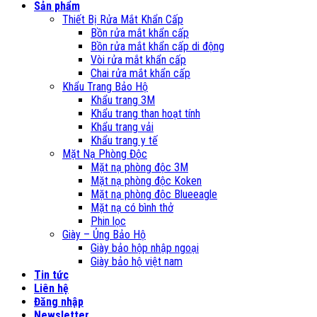
Sản phẩm
Thiết Bị Rửa Mắt Khẩn Cấp
Bồn rửa mắt khẩn cấp
Bồn rửa mắt khẩn cấp di động
Vòi rửa mắt khẩn cấp
Chai rửa mắt khẩn cấp
Khẩu Trang Bảo Hộ
Khẩu trang 3M
Khẩu trang than hoạt tính
Khẩu trang vải
Khẩu trang y tế
Mặt Nạ Phòng Độc
Mặt nạ phòng độc 3M
Mặt nạ phòng độc Koken
Mặt nạ phòng độc Blueeagle
Mặt nạ có bình thở
Phin lọc
Giày – Ủng Bảo Hộ
Giày bảo hộp nhập ngoại
Giày bảo hộ việt nam
Tin tức
Liên hệ
Đăng nhập
Newsletter