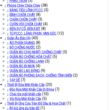
(3)
PHAO TRÒN
(38)
Phòng Cháy Chữa Cháy
(3)
BẢNG TIÊU LỆNH PCCC
(8)
BÌNH CHỮA CHÁY
(3)
CHĂN CHỮA CHÁY
(4)
CUỘN VÒI CHỮA CHÁY
(8)
ĐÈN SỰ CỐ, ĐÈN EXIT
(12)
TỦ PCCC, LĂNG PHUN, VAN GÓC
(43)
Quần Áo Bảo Hộ
(8)
ÁO PHẢN QUANG
(2)
BỘ CHỐNG NƯỚC
(3)
QUẦN ÁO CHỊU NHIỆT, CHỐNG CHÁY
(5)
QUẦN ÁO CHỐNG HÓA CHẤT
(3)
QUẦN ÁO CHỐNG LẠNH
(4)
QUẦN ÁO ĐI MƯA
(9)
QUẦN ÁO LAO ĐỘNG
(2)
QUẦN ÁO PHÒNG SẠCH, CHỐNG TĨNH ĐIỆN
(7)
TẠP DỀ
(23)
Thiết Bị Rửa Mắt Khẩn Cấp
(7)
Bồn Rửa Mắt Khẩn Cấp Di Động
(10)
Chai rửa mắt khẩn cấp
(5)
Vòi Rửa Mắt Khẩn Cấp
(1)
Thiết Bị Ứng Cứu Tràn Đổ Dầu & Hoá Chất
(1)
Bộ kit ứng ứu tràn đổ