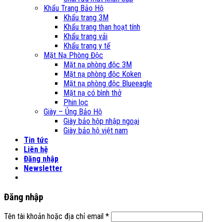
Khẩu Trang Bảo Hộ
Khẩu trang 3M
Khẩu trang than hoạt tính
Khẩu trang vải
Khẩu trang y tế
Mặt Nạ Phòng Độc
Mặt nạ phòng độc 3M
Mặt nạ phòng độc Koken
Mặt nạ phòng độc Blueeagle
Mặt nạ có bình thở
Phin lọc
Giày – Ủng Bảo Hộ
Giày bảo hộp nhập ngoại
Giày bảo hộ việt nam
Tin tức
Liên hệ
Đăng nhập
Newsletter
Đăng nhập
Tên tài khoản hoặc địa chỉ email
*