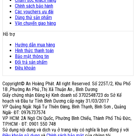
Chăm sóc khách hàng
Chính sách bảo hành
Các vouchers ưu đãi
Dùng thử sản phẩm
Vận chuyển giao hàng
Hỗ trợ
Hướng dẫn mua hàng
Hình thức thanh toán
Bảo mật thông tin
Đổi trả sản phẩm
Điều khoản
Copyright© An Hoàng Phát. All right Reserved. Số 225T/2, Khu Phố
1B ,Phường An Phú ,Thị Xã Thuận An , Bình Dương
Giấy chứng nhận Đăng ký Kinh doanh số 3702548723 do Sở Kế
hoạch và Đầu tư Tỉnh Bình Dương cấp ngày 31/03/2017
VP Quảng Ngãi: Ngã Tư Thiên Đàng, Bình Thạnh, Bình Sơn , Quảng
Ngãi- ĐT: 0976737574
VP HCM: 2A Ngô Chí Quốc, Phường Bình Chiểu, Thành Phố Thủ Đức,
TP.HCM - ĐT: 0901 550 748
Sử dụng nội dung và dịch vụ ở trang này có nghĩa là bạn đồng ý với
Điều khoản sử dụng
và
Chính sách bảo mật
của chúng tôi.