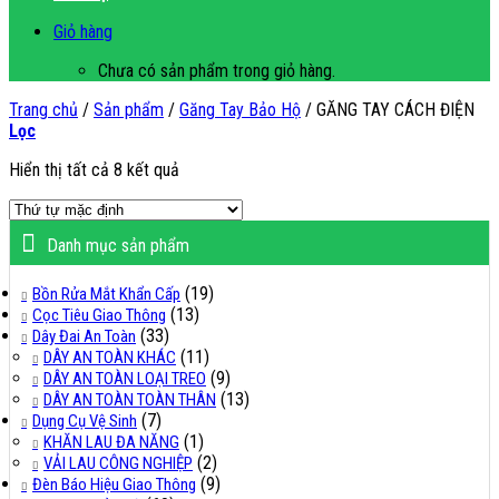
Giỏ hàng
Chưa có sản phẩm trong giỏ hàng.
Trang chủ
/
Sản phẩm
/
Găng Tay Bảo Hộ
/
GĂNG TAY CÁCH ĐIỆN
Lọc
Hiển thị tất cả 8 kết quả
Danh mục sản phẩm
(19)
Bồn Rửa Mắt Khẩn Cấp
(13)
Cọc Tiêu Giao Thông
(33)
Dây Đai An Toàn
(11)
DÂY AN TOÀN KHÁC
(9)
DÂY AN TOÀN LOẠI TREO
(13)
DÂY AN TOÀN TOÀN THÂN
(7)
Dụng Cụ Vệ Sinh
(1)
KHĂN LAU ĐA NĂNG
(2)
VẢI LAU CÔNG NGHIỆP
(9)
Đèn Báo Hiệu Giao Thông