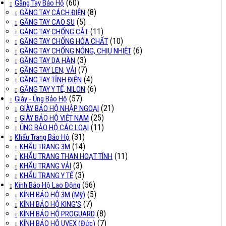
(60)
Găng Tay Bảo Hộ
(8)
GĂNG TAY CÁCH ĐIỆN
(5)
GĂNG TAY CAO SU
(11)
GĂNG TAY CHỐNG CẮT
(10)
GĂNG TAY CHỐNG HÓA CHẤT
(6)
GĂNG TAY CHỐNG NÓNG, CHỊU NHIỆT
(3)
GĂNG TAY DA HÀN
(7)
GĂNG TAY LEN, VẢI
(4)
GĂNG TAY TĨNH ĐIỆN
(6)
GĂNG TAY Y TẾ, NILON
(57)
Giày - Ủng Bảo Hộ
(21)
GIÀY BẢO HỘ NHẬP NGOẠI
(25)
GIÀY BẢO HỘ VIỆT NAM
(11)
ỦNG BẢO HỘ CÁC LOẠI
(31)
Khẩu Trang Bảo Hộ
(14)
KHẨU TRANG 3M
(11)
KHẨU TRANG THAN HOẠT TÍNH
(3)
KHẨU TRANG VẢI
(3)
KHẨU TRANG Y TẾ
(56)
Kính Bảo Hộ Lao Động
(5)
KÍNH BẢO HỘ 3M (Mỹ)
(7)
KÍNH BẢO HỘ KING'S
(8)
KÍNH BẢO HỘ PROGUARD
(7)
KÍNH BẢO HỘ UVEX (Đức)