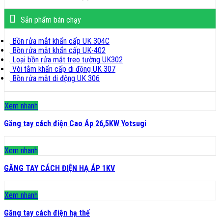
Sản phẩm bán chạy
Bồn rửa mắt khẩn cấp UK 304C
Bồn rửa mắt khẩn cấp UK-402
Loại bồn rửa mắt treo tường UK302
Vòi tắm khẩn cấp di động UK 307
Bồn rửa mắt di động UK 306
Xem nhanh
Găng tay cách điện Cao Áp 26,5KW Yotsugi
Xem nhanh
GĂNG TAY CÁCH ĐIỆN HẠ ÁP 1KV
Xem nhanh
Găng tay cách điện hạ thế