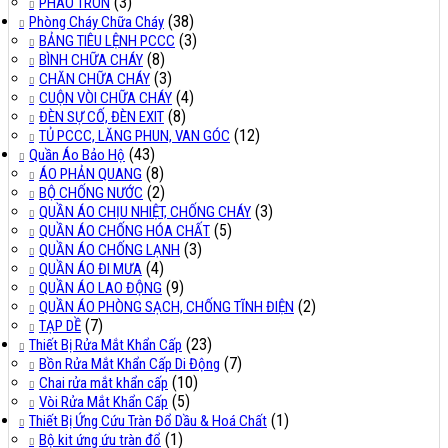
(3)
PHAO TRÒN
(38)
Phòng Cháy Chữa Cháy
(3)
BẢNG TIÊU LỆNH PCCC
(8)
BÌNH CHỮA CHÁY
(3)
CHĂN CHỮA CHÁY
(4)
CUỘN VÒI CHỮA CHÁY
(8)
ĐÈN SỰ CỐ, ĐÈN EXIT
(12)
TỦ PCCC, LĂNG PHUN, VAN GÓC
(43)
Quần Áo Bảo Hộ
(8)
ÁO PHẢN QUANG
(2)
BỘ CHỐNG NƯỚC
(3)
QUẦN ÁO CHỊU NHIỆT, CHỐNG CHÁY
(5)
QUẦN ÁO CHỐNG HÓA CHẤT
(3)
QUẦN ÁO CHỐNG LẠNH
(4)
QUẦN ÁO ĐI MƯA
(9)
QUẦN ÁO LAO ĐỘNG
(2)
QUẦN ÁO PHÒNG SẠCH, CHỐNG TĨNH ĐIỆN
(7)
TẠP DỀ
(23)
Thiết Bị Rửa Mắt Khẩn Cấp
(7)
Bồn Rửa Mắt Khẩn Cấp Di Động
(10)
Chai rửa mắt khẩn cấp
(5)
Vòi Rửa Mắt Khẩn Cấp
(1)
Thiết Bị Ứng Cứu Tràn Đổ Dầu & Hoá Chất
(1)
Bộ kit ứng ứu tràn đổ