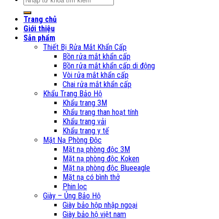
kiếm:
Trang chủ
Giới thiệu
Sản phẩm
Thiết Bị Rửa Mắt Khẩn Cấp
Bồn rửa mắt khẩn cấp
Bồn rửa mắt khẩn cấp di động
Vòi rửa mắt khẩn cấp
Chai rửa mắt khẩn cấp
Khẩu Trang Bảo Hộ
Khẩu trang 3M
Khẩu trang than hoạt tính
Khẩu trang vải
Khẩu trang y tế
Mặt Nạ Phòng Độc
Mặt nạ phòng độc 3M
Mặt nạ phòng độc Koken
Mặt nạ phòng độc Blueeagle
Mặt nạ có bình thở
Phin lọc
Giày – Ủng Bảo Hộ
Giày bảo hộp nhập ngoại
Giày bảo hộ việt nam