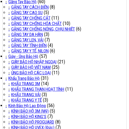
(60)
Găng Tay Bảo Hộ
(8)
GĂNG TAY CÁCH ĐIỆN
(5)
GĂNG TAY CAO SU
(11)
GĂNG TAY CHỐNG CẮT
(10)
GĂNG TAY CHỐNG HÓA CHẤT
(6)
GĂNG TAY CHỐNG NÓNG, CHỊU NHIỆT
(3)
GĂNG TAY DA HÀN
(7)
GĂNG TAY LEN, VẢI
(4)
GĂNG TAY TĨNH ĐIỆN
(6)
GĂNG TAY Y TẾ, NILON
(57)
Giày - Ủng Bảo Hộ
(21)
GIÀY BẢO HỘ NHẬP NGOẠI
(25)
GIÀY BẢO HỘ VIỆT NAM
(11)
ỦNG BẢO HỘ CÁC LOẠI
(31)
Khẩu Trang Bảo Hộ
(14)
KHẨU TRANG 3M
(11)
KHẨU TRANG THAN HOẠT TÍNH
(3)
KHẨU TRANG VẢI
(3)
KHẨU TRANG Y TẾ
(56)
Kính Bảo Hộ Lao Động
(5)
KÍNH BẢO HỘ 3M (Mỹ)
(7)
KÍNH BẢO HỘ KING'S
(8)
KÍNH BẢO HỘ PROGUARD
(7)
KÍNH BẢO HỘ UVEX (Đức)