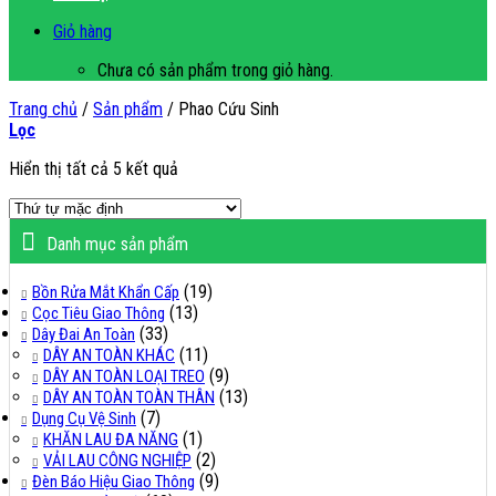
Giỏ hàng
Chưa có sản phẩm trong giỏ hàng.
Trang chủ
/
Sản phẩm
/
Phao Cứu Sinh
Lọc
Hiển thị tất cả 5 kết quả
Danh mục sản phẩm
(19)
Bồn Rửa Mắt Khẩn Cấp
(13)
Cọc Tiêu Giao Thông
(33)
Dây Đai An Toàn
(11)
DÂY AN TOÀN KHÁC
(9)
DÂY AN TOÀN LOẠI TREO
(13)
DÂY AN TOÀN TOÀN THÂN
(7)
Dụng Cụ Vệ Sinh
(1)
KHĂN LAU ĐA NĂNG
(2)
VẢI LAU CÔNG NGHIỆP
(9)
Đèn Báo Hiệu Giao Thông