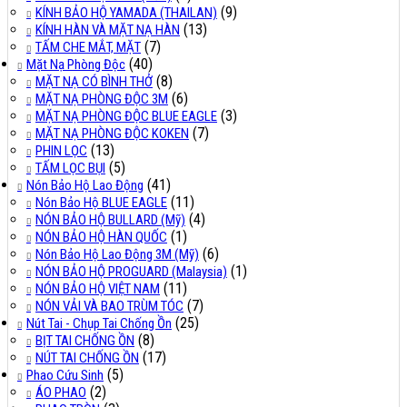
(9)
KÍNH BẢO HỘ YAMADA (THAILAN)
(13)
KÍNH HÀN VÀ MẶT NẠ HÀN
(7)
TẤM CHE MẮT, MẶT
(40)
Mặt Nạ Phòng Độc
(8)
MẶT NẠ CÓ BÌNH THỞ
(6)
MẶT NẠ PHÒNG ĐỘC 3M
(3)
MẶT NẠ PHÒNG ĐỘC BLUE EAGLE
(7)
MẶT NẠ PHÒNG ĐỘC KOKEN
(13)
PHIN LỌC
(5)
TẤM LỌC BỤI
(41)
Nón Bảo Hộ Lao Động
(11)
Nón Bảo Hộ BLUE EAGLE
(4)
NÓN BẢO HỘ BULLARD (Mỹ)
(1)
NÓN BẢO HỘ HÀN QUỐC
(6)
Nón Bảo Hộ Lao Động 3M (Mỹ)
(1)
NÓN BẢO HỘ PROGUARD (Malaysia)
(11)
NÓN BẢO HỘ VIỆT NAM
(7)
NÓN VẢI VÀ BAO TRÙM TÓC
(25)
Nút Tai - Chụp Tai Chống Ồn
(8)
BỊT TAI CHỐNG ỒN
(17)
NÚT TAI CHỐNG ỒN
(5)
Phao Cứu Sinh
(2)
ÁO PHAO