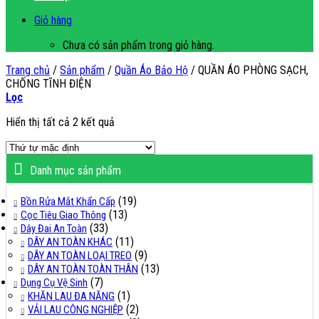
Giỏ hàng
Chưa có sản phẩm trong giỏ hàng.
Trang chủ
/
Sản phẩm
/
Quần Áo Bảo Hộ
/
QUẦN ÁO PHÒNG SẠCH,
CHỐNG TĨNH ĐIỆN
Lọc
Hiển thị tất cả 2 kết quả
Danh mục sản phẩm
(19)
Bồn Rửa Mắt Khẩn Cấp
(13)
Cọc Tiêu Giao Thông
(33)
Dây Đai An Toàn
(11)
DÂY AN TOÀN KHÁC
(9)
DÂY AN TOÀN LOẠI TREO
(13)
DÂY AN TOÀN TOÀN THÂN
(7)
Dụng Cụ Vệ Sinh
(1)
KHĂN LAU ĐA NĂNG
(2)
VẢI LAU CÔNG NGHIỆP