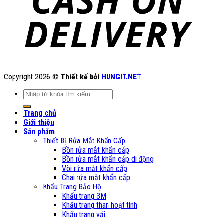
Copyright 2026 ©
Thiết kế bởi
HUNGIT.NET
Tìm
kiếm:
Trang chủ
Giới thiệu
Sản phẩm
Thiết Bị Rửa Mắt Khẩn Cấp
Bồn rửa mắt khẩn cấp
Bồn rửa mắt khẩn cấp di động
Vòi rửa mắt khẩn cấp
Chai rửa mắt khẩn cấp
Khẩu Trang Bảo Hộ
Khẩu trang 3M
Khẩu trang than hoạt tính
Khẩu trang vải