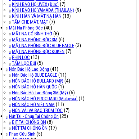
(7)
KÍNH BẢO HỘ UVEX (Đức)
(9)
KÍNH BẢO HỘ YAMADA (THAILAN)
(13)
KÍNH HÀN VÀ MẶT NẠ HÀN
(7)
TẤM CHE MẮT, MẶT
(40)
Mặt Nạ Phòng Độc
(8)
MẶT NẠ CÓ BÌNH THỞ
(6)
MẶT NẠ PHÒNG ĐỘC 3M
(3)
MẶT NẠ PHÒNG ĐỘC BLUE EAGLE
(7)
MẶT NẠ PHÒNG ĐỘC KOKEN
(13)
PHIN LỌC
(5)
TẤM LỌC BỤI
(41)
Nón Bảo Hộ Lao Động
(11)
Nón Bảo Hộ BLUE EAGLE
(4)
NÓN BẢO HỘ BULLARD (Mỹ)
(1)
NÓN BẢO HỘ HÀN QUỐC
(6)
Nón Bảo Hộ Lao Động 3M (Mỹ)
(1)
NÓN BẢO HỘ PROGUARD (Malaysia)
(11)
NÓN BẢO HỘ VIỆT NAM
(7)
NÓN VẢI VÀ BAO TRÙM TÓC
(25)
Nút Tai - Chụp Tai Chống Ồn
(8)
BỊT TAI CHỐNG ỒN
(17)
NÚT TAI CHỐNG ỒN
(5)
Phao Cứu Sinh