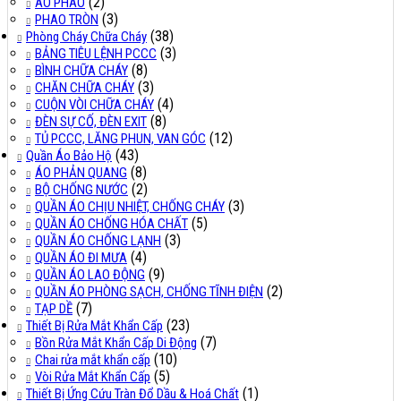
(2)
ÁO PHAO
(3)
PHAO TRÒN
(38)
Phòng Cháy Chữa Cháy
(3)
BẢNG TIÊU LỆNH PCCC
(8)
BÌNH CHỮA CHÁY
(3)
CHĂN CHỮA CHÁY
(4)
CUỘN VÒI CHỮA CHÁY
(8)
ĐÈN SỰ CỐ, ĐÈN EXIT
(12)
TỦ PCCC, LĂNG PHUN, VAN GÓC
(43)
Quần Áo Bảo Hộ
(8)
ÁO PHẢN QUANG
(2)
BỘ CHỐNG NƯỚC
(3)
QUẦN ÁO CHỊU NHIỆT, CHỐNG CHÁY
(5)
QUẦN ÁO CHỐNG HÓA CHẤT
(3)
QUẦN ÁO CHỐNG LẠNH
(4)
QUẦN ÁO ĐI MƯA
(9)
QUẦN ÁO LAO ĐỘNG
(2)
QUẦN ÁO PHÒNG SẠCH, CHỐNG TĨNH ĐIỆN
(7)
TẠP DỀ
(23)
Thiết Bị Rửa Mắt Khẩn Cấp
(7)
Bồn Rửa Mắt Khẩn Cấp Di Động
(10)
Chai rửa mắt khẩn cấp
(5)
Vòi Rửa Mắt Khẩn Cấp
(1)
Thiết Bị Ứng Cứu Tràn Đổ Dầu & Hoá Chất