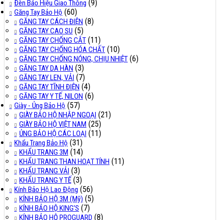
(9)
Đèn Báo Hiệu Giao Thông
(60)
Găng Tay Bảo Hộ
(8)
GĂNG TAY CÁCH ĐIỆN
(5)
GĂNG TAY CAO SU
(11)
GĂNG TAY CHỐNG CẮT
(10)
GĂNG TAY CHỐNG HÓA CHẤT
(6)
GĂNG TAY CHỐNG NÓNG, CHỊU NHIỆT
(3)
GĂNG TAY DA HÀN
(7)
GĂNG TAY LEN, VẢI
(4)
GĂNG TAY TĨNH ĐIỆN
(6)
GĂNG TAY Y TẾ, NILON
(57)
Giày - Ủng Bảo Hộ
(21)
GIÀY BẢO HỘ NHẬP NGOẠI
(25)
GIÀY BẢO HỘ VIỆT NAM
(11)
ỦNG BẢO HỘ CÁC LOẠI
(31)
Khẩu Trang Bảo Hộ
(14)
KHẨU TRANG 3M
(11)
KHẨU TRANG THAN HOẠT TÍNH
(3)
KHẨU TRANG VẢI
(3)
KHẨU TRANG Y TẾ
(56)
Kính Bảo Hộ Lao Động
(5)
KÍNH BẢO HỘ 3M (Mỹ)
(7)
KÍNH BẢO HỘ KING'S
(8)
KÍNH BẢO HỘ PROGUARD