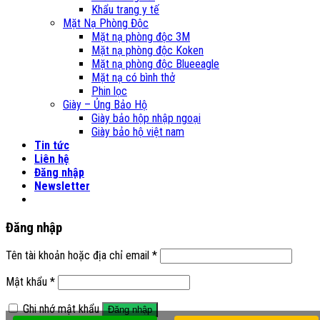
Khẩu trang y tế
Mặt Nạ Phòng Độc
Mặt nạ phòng độc 3M
Mặt nạ phòng độc Koken
Mặt nạ phòng độc Blueeagle
Mặt nạ có bình thở
Phin lọc
Giày – Ủng Bảo Hộ
Giày bảo hộp nhập ngoại
Giày bảo hộ việt nam
Tin tức
Liên hệ
Đăng nhập
Newsletter
Đăng nhập
Tên tài khoản hoặc địa chỉ email
*
Mật khẩu
*
Ghi nhớ mật khẩu
Đăng nhập