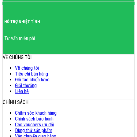
HỖ TRỢ NHIỆT TÌNH
Tư vấn miễn phí
VỀ CHÚNG TÔI
Về chúng tôi
Tiêu chí bán hàng
Đối tác chiến lược
Giải thưởng
Liên hệ
CHÍNH SÁCH
Chăm sóc khách hàng
Chính sách bảo hành
Các vouchers ưu đãi
Dùng thử sản phẩm
Vận chuyển giao hàng