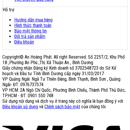
Hỗ trợ
Hướng dẫn mua hàng
Hình thức thanh toán
Bảo mật thông tin
Đổi trả sản phẩm
Điều khoản
Copyright© An Hoàng Phát. All right Reserved. Số 225T/2, Khu Phố
1B ,Phường An Phú ,Thị Xã Thuận An , Bình Dương
Giấy chứng nhận Đăng ký Kinh doanh số 3702548723 do Sở Kế
hoạch và Đầu tư Tỉnh Bình Dương cấp ngày 31/03/2017
VP Quảng Ngãi: Ngã Tư Thiên Đàng, Bình Thạnh, Bình Sơn , Quảng
Ngãi- ĐT: 0976737574
VP HCM: 2A Ngô Chí Quốc, Phường Bình Chiểu, Thành Phố Thủ Đức,
TP.HCM - ĐT: 0901 550 748
Sử dụng nội dung và dịch vụ ở trang này có nghĩa là bạn đồng ý với
Điều khoản sử dụng
và
Chính sách bảo mật
của chúng tôi.