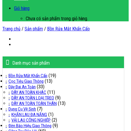
Giỏ hàng
Chưa có sản phẩm trong giỏ hàng.
Trang chủ
/
Sản phẩm
/
Bồn Rửa Mắt Khẩn Cấp
Danh mục sản phẩm
(19)
Bồn Rửa Mắt Khẩn Cấp
(13)
Cọc Tiêu Giao Thông
(33)
Dây Đai An Toàn
(11)
DÂY AN TOÀN KHÁC
(9)
DÂY AN TOÀN LOẠI TREO
(13)
DÂY AN TOÀN TOÀN THÂN
(7)
Dụng Cụ Vệ Sinh
(1)
KHĂN LAU ĐA NĂNG
(2)
VẢI LAU CÔNG NGHIỆP
(9)
Đèn Báo Hiệu Giao Thông