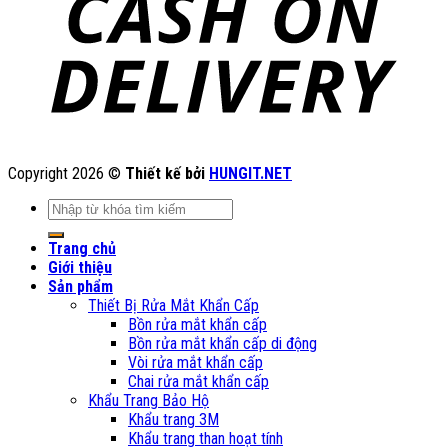
Copyright 2026 ©
Thiết kế bởi
HUNGIT.NET
Tìm
kiếm:
Trang chủ
Giới thiệu
Sản phẩm
Thiết Bị Rửa Mắt Khẩn Cấp
Bồn rửa mắt khẩn cấp
Bồn rửa mắt khẩn cấp di động
Vòi rửa mắt khẩn cấp
Chai rửa mắt khẩn cấp
Khẩu Trang Bảo Hộ
Khẩu trang 3M
Khẩu trang than hoạt tính