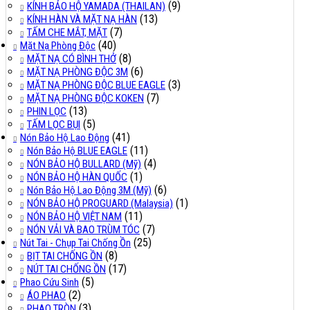
(9)
KÍNH BẢO HỘ YAMADA (THAILAN)
(13)
KÍNH HÀN VÀ MẶT NẠ HÀN
(7)
TẤM CHE MẮT, MẶT
(40)
Mặt Nạ Phòng Độc
(8)
MẶT NẠ CÓ BÌNH THỞ
(6)
MẶT NẠ PHÒNG ĐỘC 3M
(3)
MẶT NẠ PHÒNG ĐỘC BLUE EAGLE
(7)
MẶT NẠ PHÒNG ĐỘC KOKEN
(13)
PHIN LỌC
(5)
TẤM LỌC BỤI
(41)
Nón Bảo Hộ Lao Động
(11)
Nón Bảo Hộ BLUE EAGLE
(4)
NÓN BẢO HỘ BULLARD (Mỹ)
(1)
NÓN BẢO HỘ HÀN QUỐC
(6)
Nón Bảo Hộ Lao Động 3M (Mỹ)
(1)
NÓN BẢO HỘ PROGUARD (Malaysia)
(11)
NÓN BẢO HỘ VIỆT NAM
(7)
NÓN VẢI VÀ BAO TRÙM TÓC
(25)
Nút Tai - Chụp Tai Chống Ồn
(8)
BỊT TAI CHỐNG ỒN
(17)
NÚT TAI CHỐNG ỒN
(5)
Phao Cứu Sinh
(2)
ÁO PHAO
(3)
PHAO TRÒN