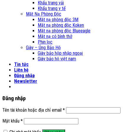
Khẩu trang vải
Khẩu trang y tế
Mặt Nạ Phòng Độc
Mặt nạ phòng độc 3M
Mặt nạ phòng độc Koken
Mặt nạ phòng độc Blueeagle
Mặt nạ có bình thở
Phin lọc
Giày – Ủng Bảo Hộ
Giày bảo hộp nhập ngoại
Giày bảo hộ việt nam
Tin tức
Liên hệ
Đăng nhập
Newsletter
Đăng nhập
Tên tài khoản hoặc địa chỉ email
*
Mật khẩu
*