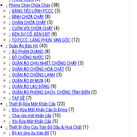
(38)
Phòng Cháy Chữa Cháy
(3)
BẢNG TIÊU LỆNH PCCC
(8)
BÌNH CHỮA CHÁY
(3)
CHĂN CHỮA CHÁY
(4)
CUỘN VÒI CHỮA CHÁY
(8)
ĐÈN SỰ CỐ, ĐÈN EXIT
(12)
TỦ PCCC, LĂNG PHUN, VAN GÓC
(43)
Quần Áo Bảo Hộ
(8)
ÁO PHẢN QUANG
(2)
BỘ CHỐNG NƯỚC
(3)
QUẦN ÁO CHỊU NHIỆT, CHỐNG CHÁY
(5)
QUẦN ÁO CHỐNG HÓA CHẤT
(3)
QUẦN ÁO CHỐNG LẠNH
(4)
QUẦN ÁO ĐI MƯA
(9)
QUẦN ÁO LAO ĐỘNG
(2)
QUẦN ÁO PHÒNG SẠCH, CHỐNG TĨNH ĐIỆN
(7)
TẠP DỀ
(23)
Thiết Bị Rửa Mắt Khẩn Cấp
(7)
Bồn Rửa Mắt Khẩn Cấp Di Động
(10)
Chai rửa mắt khẩn cấp
(5)
Vòi Rửa Mắt Khẩn Cấp
(1)
Thiết Bị Ứng Cứu Tràn Đổ Dầu & Hoá Chất
(1)
Bộ kit ứng ứu tràn đổ