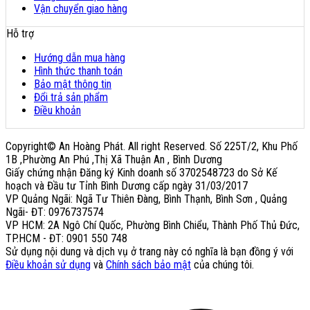
Vận chuyển giao hàng
Hỗ trợ
Hướng dẫn mua hàng
Hình thức thanh toán
Bảo mật thông tin
Đổi trả sản phẩm
Điều khoản
Copyright© An Hoàng Phát. All right Reserved. Số 225T/2, Khu Phố
1B ,Phường An Phú ,Thị Xã Thuận An , Bình Dương
Giấy chứng nhận Đăng ký Kinh doanh số 3702548723 do Sở Kế
hoạch và Đầu tư Tỉnh Bình Dương cấp ngày 31/03/2017
VP Quảng Ngãi: Ngã Tư Thiên Đàng, Bình Thạnh, Bình Sơn , Quảng
Ngãi- ĐT: 0976737574
VP HCM: 2A Ngô Chí Quốc, Phường Bình Chiểu, Thành Phố Thủ Đức,
TP.HCM - ĐT: 0901 550 748
Sử dụng nội dung và dịch vụ ở trang này có nghĩa là bạn đồng ý với
Điều khoản sử dụng
và
Chính sách bảo mật
của chúng tôi.