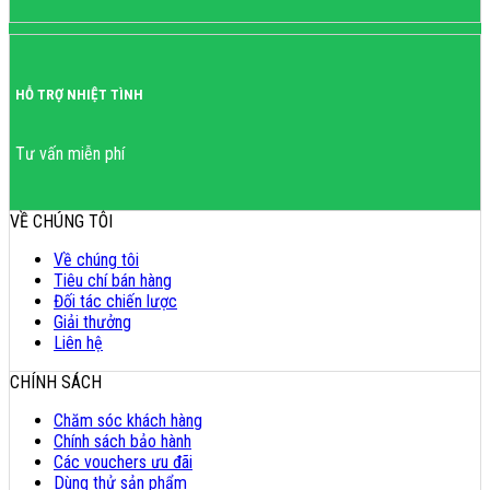
HỖ TRỢ NHIỆT TÌNH
Tư vấn miễn phí
VỀ CHÚNG TÔI
Về chúng tôi
Tiêu chí bán hàng
Đối tác chiến lược
Giải thưởng
Liên hệ
CHÍNH SÁCH
Chăm sóc khách hàng
Chính sách bảo hành
Các vouchers ưu đãi
Dùng thử sản phẩm