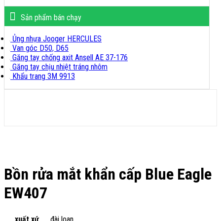
Sản phẩm bán chạy
Ủng nhựa Jooger HERCULES
Van góc D50, D65
Găng tay chống axit Ansell AE 37-176
Găng tay chịu nhiệt tráng nhôm
Khẩu trang 3M 9913
Bồn rửa mắt khẩn cấp Blue Eagle
EW407
xuất xứ
đài loan