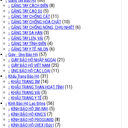
(60)
Găng Tay Bảo Hộ
(8)
GĂNG TAY CÁCH ĐIỆN
(5)
GĂNG TAY CAO SU
(11)
GĂNG TAY CHỐNG CẮT
(10)
GĂNG TAY CHỐNG HÓA CHẤT
(6)
GĂNG TAY CHỐNG NÓNG, CHỊU NHIỆT
(3)
GĂNG TAY DA HÀN
(7)
GĂNG TAY LEN, VẢI
(4)
GĂNG TAY TĨNH ĐIỆN
(6)
GĂNG TAY Y TẾ, NILON
(57)
Giày - Ủng Bảo Hộ
(21)
GIÀY BẢO HỘ NHẬP NGOẠI
(25)
GIÀY BẢO HỘ VIỆT NAM
(11)
ỦNG BẢO HỘ CÁC LOẠI
(31)
Khẩu Trang Bảo Hộ
(14)
KHẨU TRANG 3M
(11)
KHẨU TRANG THAN HOẠT TÍNH
(3)
KHẨU TRANG VẢI
(3)
KHẨU TRANG Y TẾ
(56)
Kính Bảo Hộ Lao Động
(5)
KÍNH BẢO HỘ 3M (Mỹ)
(7)
KÍNH BẢO HỘ KING'S
(8)
KÍNH BẢO HỘ PROGUARD
(7)
KÍNH BẢO HỘ UVEX (Đức)