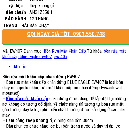
vật liệu
thép không gỉ
tiêu chuẩn
ANSI Z358.1
BẢO HÀNH
12 THÁNG
TRẠNG THÁI
BÁN CHẠY
GỌI NGAY GIÁ TỐT: 0901.550.748
Mã:
EW407
Danh mục:
Bồn Rửa Mắt Khẩn Cấp
Từ khóa:
bồn rửa mắt
khẩn cấp blue eagle ew407
,
ew 407
Mô tả
Bồn rửa mắt khẩn cấp chân đứng EW407
– Bồn rửa mắt khẩn cấp chân đứng BLUE EAGLE EW407 là lọai bồn
(hay còn gọi là chậu) rửa mắt khẩn cấp có chân đứng (Eywash wall
mounted).
–
Bồn rửa mắt khẩn cấp
chân đứng được dùng để lắp đặt tại những
nơi không có tường cố định, về chức năng thì tương tự bồn rửa mắt
gắn tường, đây là loại phổ biến nhất thường được sử dụng ở các nhà
máy.
–
Làm bằng thép không rỉ
, đường kính bồn 30cm.
– Đầu phun có chức năng lọc bụi bẩn trong nước và duy trì áp lực