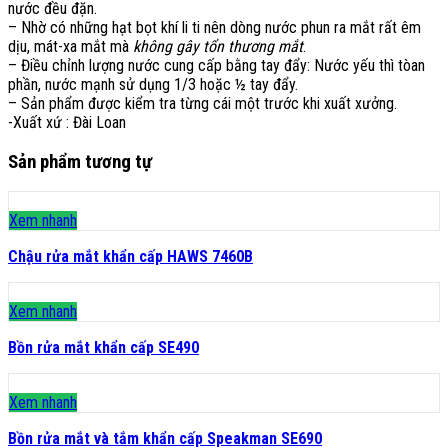
nước đều đặn.
– Nhờ có những hạt bọt khí li ti nên dòng nước phun ra mắt rất êm
dịu, mát-xa mắt mà
không gây tổn thương mắt
.
– Điều chỉnh lượng nước cung cấp bằng tay đẩy: Nước yếu thì tòan
phần, nước mạnh sử dụng 1/3 hoặc ½ tay đẩy.
– Sản phẩm được kiểm tra từng cái một trước khi xuất xưởng.
-Xuất xứ : Đài Loan
Sản phẩm tương tự
Xem nhanh
Chậu rửa mắt khẩn cấp HAWS 7460B
Xem nhanh
Bồn rửa mắt khẩn cấp SE490
Xem nhanh
Bồn rửa mắt và tắm khẩn cấp Speakman SE690